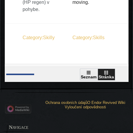
(HP regen) v
moving.
pohybe.
Category:Skilly
Category:Skills
Seznam
Stránka
Ochrana osobních údajů
O Endor Revived Wiki
Vyloučení odpovědnosti
Navigace