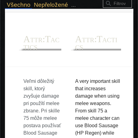
Všechno
Nepřeložené
...
Attr:Tac
Attr:Tacti
tics
cs
Veľmi dôležitý
A very important skill
skill, ktorý
that increases
zvyšuje damage
damage when using
pri použítí melee
melee weapons.
zbrane. Pri skille
From skill 75 a
75 môže melee
melee character can
postava používať
use Blood Sausage
Blood Sausage
(HP Regen) while