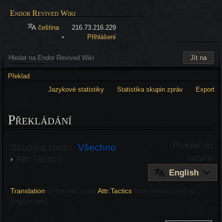
Endor Revived Wiki
čeština
216.73.216.229
Přihlášení
Překlad
Jazykové statistiky
Statistika skupin zpráv
Export
Překládání
Překlad do
Skupina zpráv
Všechno
jazyka
Attr:Tactics
English
Translation
of the wiki page
Attr:Tactics
from
čeština
(cs) to
English
(en)