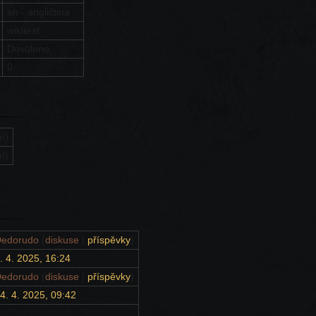
en - angličtina
wikitext
Dovoleno
0
í)
í)
edorudo
(
diskuse
|
příspěvky
)
. 4. 2025, 16:24
edorudo
(
diskuse
|
příspěvky
)
4. 4. 2025, 09:42