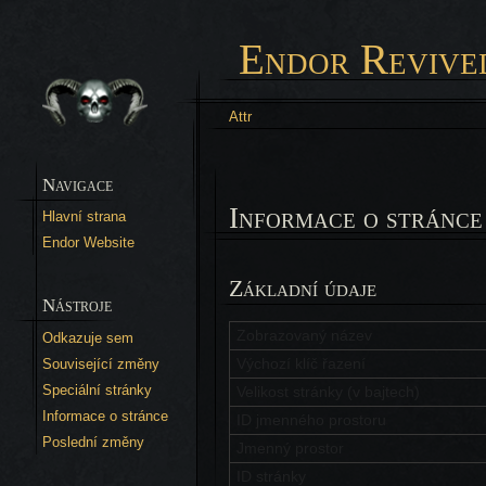
Endor Revive
Attr
Navigace
Informace o stránce
Hlavní strana
Endor Website
Základní údaje
Nástroje
Zobrazovaný název
Odkazuje sem
Výchozí klíč řazení
Související změny
Speciální stránky
Velikost stránky (v bajtech)
Informace o stránce
ID jmenného prostoru
Poslední změny
Jmenný prostor
ID stránky