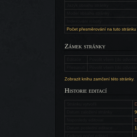
Jazyk obsahu stránky
Model obsahu stránky
Indexování roboty
Počet přesměrování na tuto stránku
Zámek stránky
Editace
Povolit všem (do odvolán
Přesunutí
Povolit všem (do odvolán
Zobrazit knihu zamčení této stránky.
Historie editací
Stránku vytvořil
D
Datum založení stránky
9
Naposledy editoval
D
Datum poslední editace
1
Celkový počet editací
5