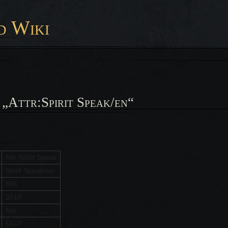
d Wiki
 „Attr:Spirit Speak/en“
Attr:Spirit Speak
Spirit Speak/en
386
3010
Attr
5822