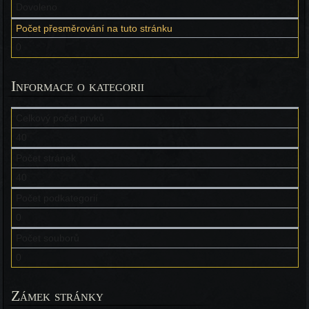
Dovoleno
Počet přesměrování na tuto stránku
0
Informace o kategorii
Celkový počet prvků
40
Počet stránek
40
Počet podkategorií
0
Počet souborů
0
Zámek stránky