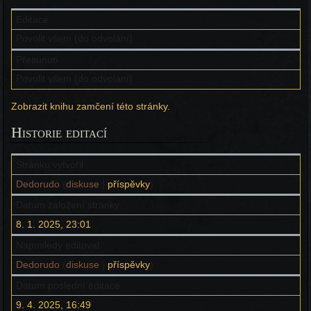
Editace
Povolit všem (do odvolání)
Přesunutí
Povolit všem (do odvolání)
Zobrazit knihu zamčení této stránky.
Historie editací
Stránku vytvořil
Dedorudo
(
diskuse
|
příspěvky
)
Datum založení stránky
8. 1. 2025, 23:01
Naposledy editoval
Dedorudo
(
diskuse
|
příspěvky
)
Datum poslední editace
9. 4. 2025, 16:49