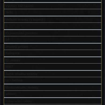
Výchozí klíč řazení
Skills
Velikost stránky (v bajtech)
0
ID jmenného prostoru
14
Jmenný prostor
Kategorie
ID stránky
5087
Jazyk obsahu stránky
cs - čeština
Model obsahu stránky
wikitext
Indexování roboty