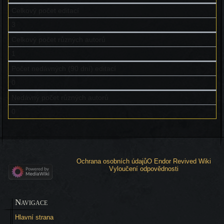
Celkový počet editací
3
Celkový počet různých autorů
1
Počet nedávných (90 dní) editací
0
Nedávný počet různých autorů
0
Ochrana osobních údajů
O Endor Revived Wiki
Vyloučení odpovědnosti
Navigace
Hlavní strana